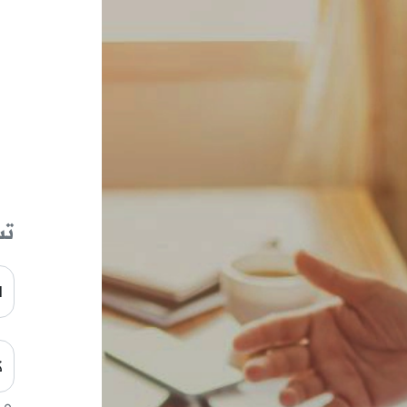
تس
ا
ك